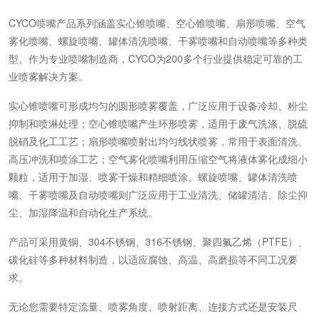
CYCO喷嘴产品系列涵盖实心锥喷嘴、空心锥喷嘴、扇形喷嘴、空气
雾化喷嘴、螺旋喷嘴、罐体清洗喷嘴、干雾喷嘴和自动喷嘴等多种类
型。作为专业喷嘴制造商，CYCO为200多个行业提供稳定可靠的工
业喷雾解决方案。
实心锥喷嘴可形成均匀的圆形喷雾覆盖，广泛应用于设备冷却、粉尘
抑制和喷淋处理；空心锥喷嘴产生环形喷雾，适用于废气洗涤、脱硫
脱硝及化工工艺；扇形喷嘴喷射出均匀线状喷雾，常用于表面清洗、
高压冲洗和喷涂工艺；空气雾化喷嘴利用压缩空气将液体雾化成细小
颗粒，适用于加湿、喷雾干燥和精细喷涂。螺旋喷嘴、罐体清洗喷
嘴、干雾喷嘴及自动喷嘴则广泛应用于工业清洗、储罐清洁、除尘抑
尘、加湿降温和自动化生产系统。
产品可采用黄铜、304不锈钢、316不锈钢、聚四氟乙烯（PTFE）、
碳化硅等多种材料制造，以适应腐蚀、高温、高磨损等不同工况要
求。
无论您需要特定流量、喷雾角度、喷射距离、连接方式还是安装尺